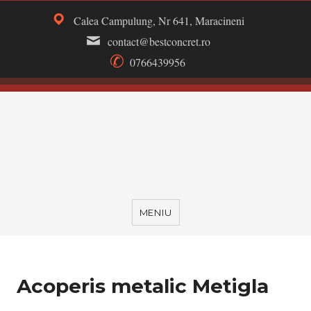
Calea Campulung, Nr 641, Maracineni
contact@bestconcret.ro
0766439956
MENIU
Acoperis metalic Metigla