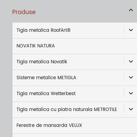
exti
Produse
meni
copi
exti
Tigla metalica RoofArt®
meni
copi
NOVATIK NATURA
exti
Tigla metalica Novatik
meni
exti
copi
Sisteme metalice METIGLA
meni
exti
copi
Tigla metalica Wetterbest
meni
exti
copi
Tigla metalica cu piatra naturala METROTILE
meni
copi
Ferestre de mansarda VELUX