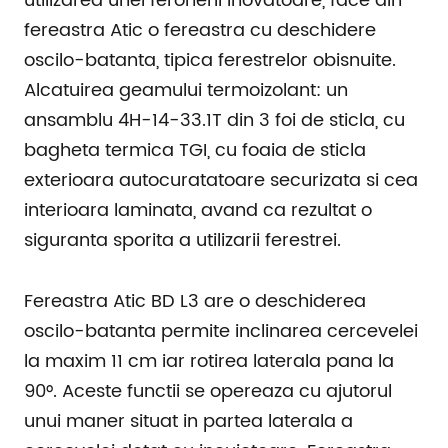
utilizarea unei feronerii inovatoare, face din
fereastra Atic o fereastra cu deschidere
oscilo-batanta, tipica ferestrelor obisnuite.
Alcatuirea geamului termoizolant: un
ansamblu 4H-14-33.1T din 3 foi de sticla, cu
bagheta termica TGI, cu foaia de sticla
exterioara autocuratatoare securizata si cea
interioara laminata, avand ca rezultat o
siguranta sporita a utilizarii ferestrei.
Fereastra Atic BD L3 are o deschiderea
oscilo-batanta permite inclinarea cercevelei
la maxim 11 cm iar rotirea laterala pana la
90°. Aceste functii se opereaza cu ajutorul
unui maner situat in partea laterala a