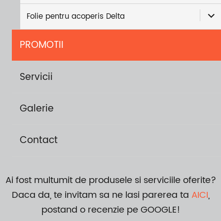
exti
Folie pentru acoperis Delta
meni
copi
PROMOTII
Servicii
Galerie
Contact
Ai fost multumit de produsele si serviciile oferite?
Daca da, te invitam sa ne lasi parerea ta
AICI
,
postand o recenzie pe GOOGLE!